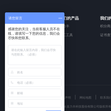
关于我们
我们的产品
我们
请您留言
关于嘉力丰
嘉力丰
积分商
感谢您的关注，当前客服人员不在
线，请填写一下您的信息，我们会
企业文化
施工工具
证书查
尽快和您联系。
品牌发展
董事长致辞
加入我们
网站地图
|
|
|
|
企业文化
人才理念
网站声明
网站地图
联系我
© 2001 - 2018 All Rights Reserved.嘉力丰科技股份有限公司版权所