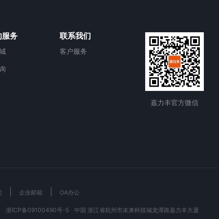
的服务
联系我们
城
客户服务
询
嘉力丰官方微信
|
|
们
企业邮箱
OA办公
有
浙ICP备09100490号-5
中国 浙江省杭州市未来科技城龙潭路嘉力丰大厦