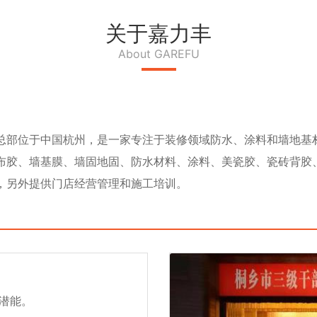
关于嘉力丰
About GAREFU
，总部位于中国杭州，是
一家
专注于装修领域防水、涂料和墙地
基
布胶、
墙
基膜、
墙固地固、防水材料、
涂料、
美
瓷胶、瓷砖背胶
，另外提供门
店经营管理和施工培训。
潜能。