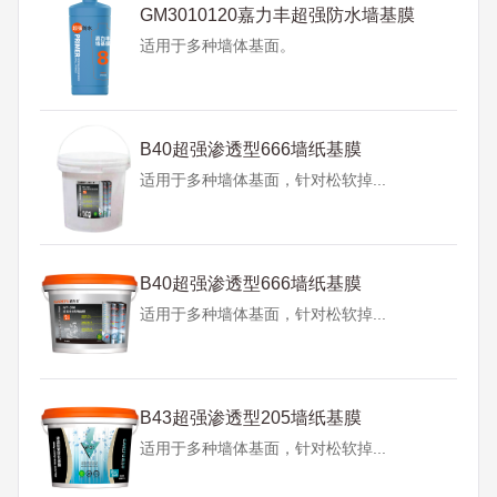
GM3010120嘉力丰超强防水墙基膜
适用于多种墙体基面。
B40超强渗透型666墙纸基膜
适用于多种墙体基面，针对松软掉...
B40超强渗透型666墙纸基膜
适用于多种墙体基面，针对松软掉...
B43超强渗透型205墙纸基膜
适用于多种墙体基面，针对松软掉...