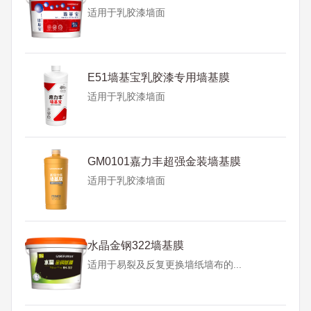
适用于乳胶漆墙面
E51墙基宝乳胶漆专用墙基膜
适用于乳胶漆墙面
GM0101嘉力丰超强金装墙基膜
适用于乳胶漆墙面
水晶金钢322墙基膜
适用于易裂及反复更换墙纸墙布的...