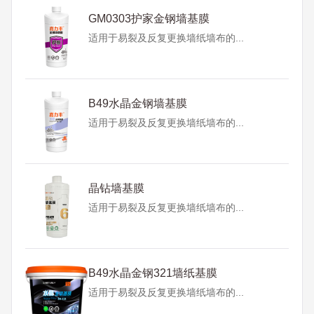
GM0303护家金钢墙基膜
适用于易裂及反复更换墙纸墙布的...
B49水晶金钢墙基膜
适用于易裂及反复更换墙纸墙布的...
晶钻墙基膜
适用于易裂及反复更换墙纸墙布的...
B49水晶金钢321墙纸基膜
适用于易裂及反复更换墙纸墙布的...