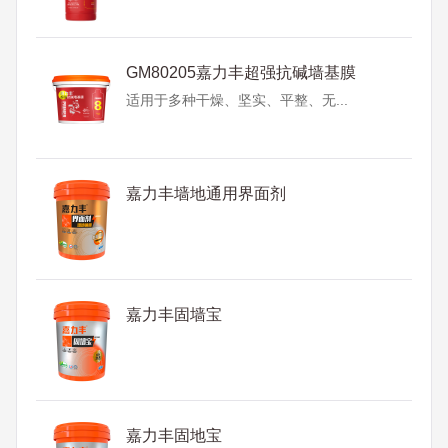
GM80205嘉力丰超强抗碱墙基膜
适用于多种干燥、坚实、平整、无...
嘉力丰墙地通用界面剂
嘉力丰固墙宝
嘉力丰固地宝