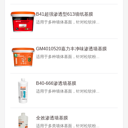
B41超强渗透型613墙纸基膜
适用于多种墙体基面，针对松软掉...
GM4010520嘉力丰净味渗透墙基膜
适用于多种墙体基面，针对松软粉...
B40-666渗透墙基膜
适用于多种墙体基面，针对松软掉...
全效渗透墙基膜
适用于多类墙体基面，针对松软粉...