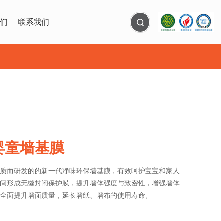
们
联系我们
丰婴童墙基膜
质而研发的的新一代净味环保墙基膜，有效呵护宝宝和家人
间形成无缝封闭保护膜，提升墙体强度与致密性，增强墙体
全面提升墙面质量，延长墙纸、墙布的使用寿命。