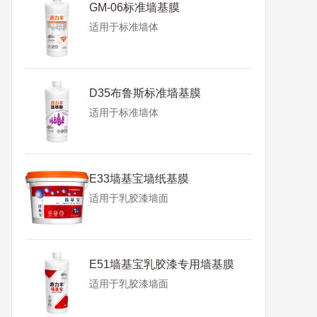
GM-06标准墙基膜
适用于标准墙体
D35布鲁斯标准墙基膜
适用于标准墙体
E33墙基宝墙纸基膜
适用于乳胶漆墙面
E51墙基宝乳胶漆专用墙基膜
适用于乳胶漆墙面