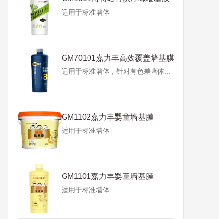
适用于标准墙体
GM70101嘉力丰高效覆盖墙基膜
适用于标准墙体，针对有色差墙体...
GM1102嘉力丰婴童墙基膜
适用于标准墙体
GM1101嘉力丰婴童墙基膜
适用于标准墙体