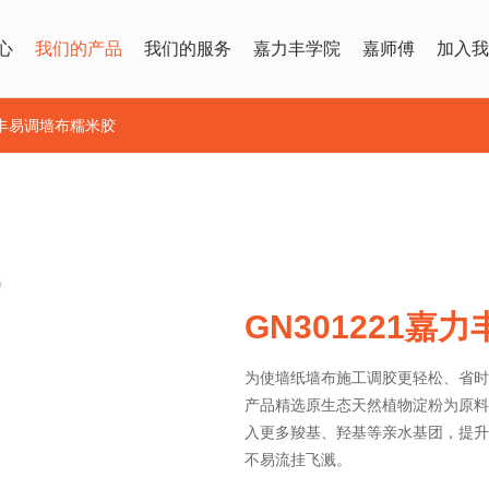
心
我们的产品
我们的服务
嘉力丰学院
嘉师傅
加入我
嘉力丰易调墙布糯米胶
GN301221嘉
为使墙纸墙布施工调胶更轻松、省时
产品精选原生态天然植物淀粉为原料
入更多羧基、羟基等亲水基团，提升
不易流挂飞溅。